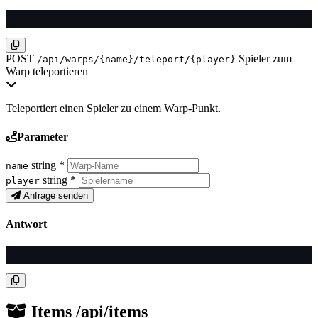
POST
Spieler zum
/api/warps/{name}/teleport/{player}
Warp teleportieren
Teleportiert einen Spieler zu einem Warp-Punkt.
Parameter
string
*
name
string
*
player
Anfrage senden
Antwort
Items
/api/items