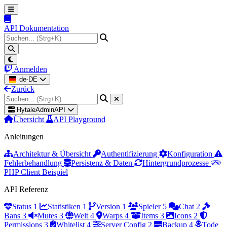
API Dokumentation
Anmelden
de-DE
Zurück
HytaleAdminAPI
Übersicht
API Playground
Anleitungen
Architektur & Übersicht
Authentifizierung
Konfiguration
Fehlerbehandlung
Persistenz & Daten
Hintergrundprozesse
PHP Client Beispiel
API Referenz
Status
1
Statistiken
1
Version
1
Spieler
5
Chat
2
Bans
3
Mutes
3
Welt
4
Warps
4
Items
3
Icons
2
Permissions
3
Whitelist
4
Server Config
2
Backup
4
Tode