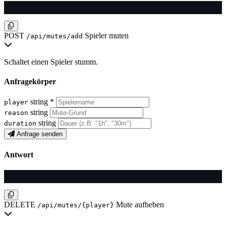
POST
Spieler muten
/api/mutes/add
Schaltet einen Spieler stumm.
Anfragekörper
string
*
player
string
reason
string
duration
Anfrage senden
Antwort
DELETE
Mute aufheben
/api/mutes/{player}