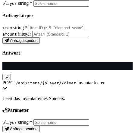
string
*
player
Anfragekörper
string
*
item
integer
amount
Anfrage senden
Antwort
POST
Inventar leeren
/api/items/{player}/clear
Leert das Inventar eines Spielers.
Parameter
string
*
player
Anfrage senden