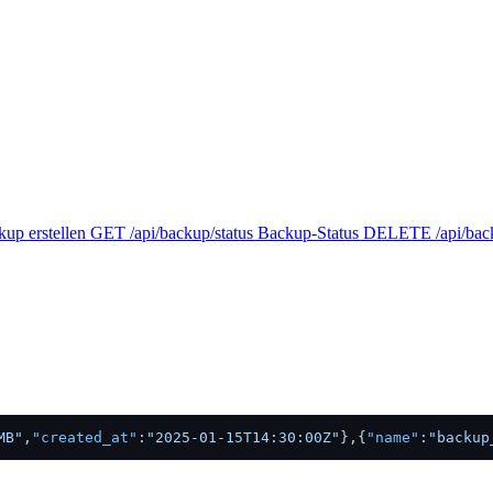
up erstellen
GET
/api/backup/status
Backup-Status
DELETE
/api/ba
MB"
,
"created_at"
:
"2025-01-15T14:30:00Z"
}
,
{
"name"
:
"backup