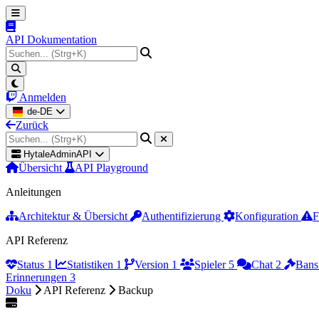
API Dokumentation
Anmelden
de-DE
Zurück
HytaleAdminAPI
Übersicht
API Playground
Anleitungen
Architektur & Übersicht
Authentifizierung
Konfiguration
F
API Referenz
Status
1
Statistiken
1
Version
1
Spieler
5
Chat
2
Ban
Erinnerungen
3
Doku
API Referenz
Backup