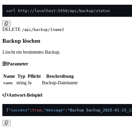
curl http://localhost:5550/api/backup/status
DELETE
/api/backup/{name}
Backup löschen
Löscht ein bestimmtes Backup.
Parameter
Name
Typ
Pflicht
Beschreibung
string
Ja
Backup-Dateiname
name
Antwort-Beispiel
{
"success"
:
true
,
"message"
:
"Backup backup_2025-01-15_1