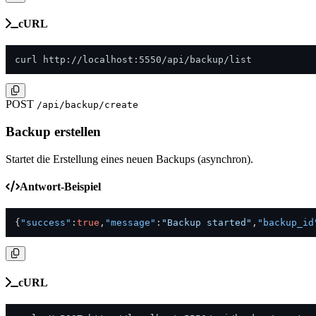
cURL
curl http://localhost:5550/api/backup/list
POST
/api/backup/create
Backup erstellen
Startet die Erstellung eines neuen Backups (asynchron).
Antwort-Beispiel
{
"success"
:
true
,
"message"
:
"Backup started"
,
"backup_id
cURL