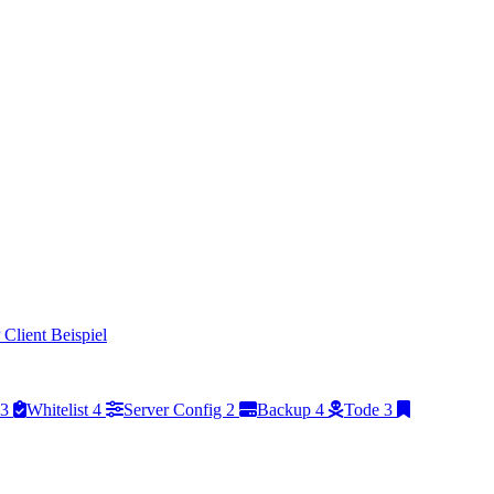
Client Beispiel
3
Whitelist
4
Server Config
2
Backup
4
Tode
3