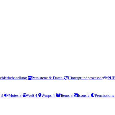
ehlerbehandlung
Persistenz & Daten
Hintergrundprozesse
PHP 
s
3
Mutes
3
Welt
4
Warps
4
Items
3
Icons
2
Permissions