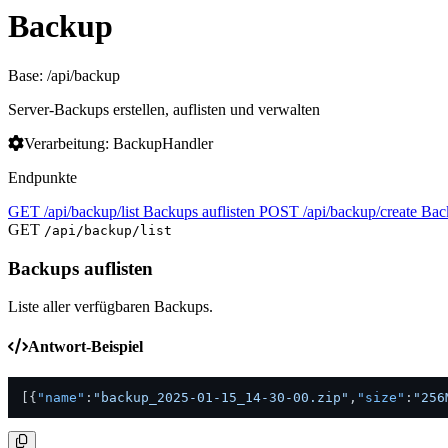
Backup
Base: /api/backup
Server-Backups erstellen, auflisten und verwalten
Verarbeitung: BackupHandler
Endpunkte
GET
/api/backup/list
Backups auflisten
POST
/api/backup/create
Back
GET
/api/backup/list
Backups auflisten
Liste aller verfügbaren Backups.
Antwort-Beispiel
[
{
"name"
:
"backup_2025-01-15_14-30-00.zip"
,
"size"
:
"256