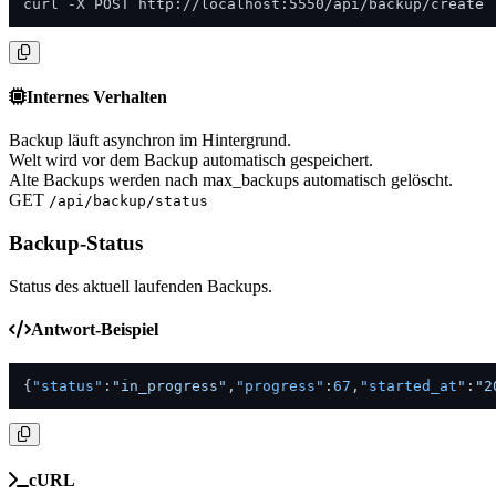
curl -X POST http://localhost:5550/api/backup/create
Internes Verhalten
Backup läuft asynchron im Hintergrund.
Welt wird vor dem Backup automatisch gespeichert.
Alte Backups werden nach max_backups automatisch gelöscht.
GET
/api/backup/status
Backup-Status
Status des aktuell laufenden Backups.
Antwort-Beispiel
{
"status"
:
"in_progress"
,
"progress"
:
67
,
"started_at"
:
"2
cURL