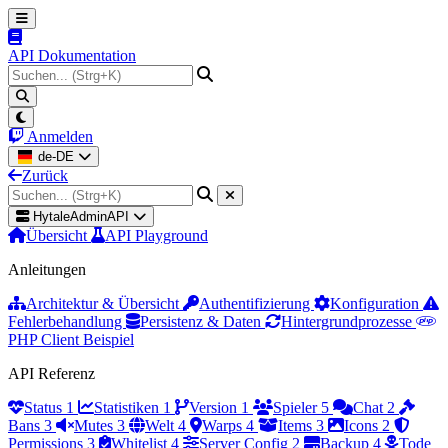
API Dokumentation
Anmelden
de-DE
Zurück
HytaleAdminAPI
Übersicht
API Playground
Anleitungen
Architektur & Übersicht
Authentifizierung
Konfiguration
Fehlerbehandlung
Persistenz & Daten
Hintergrundprozesse
PHP Client Beispiel
API Referenz
Status
1
Statistiken
1
Version
1
Spieler
5
Chat
2
Bans
3
Mutes
3
Welt
4
Warps
4
Items
3
Icons
2
Permissions
3
Whitelist
4
Server Config
2
Backup
4
Tode