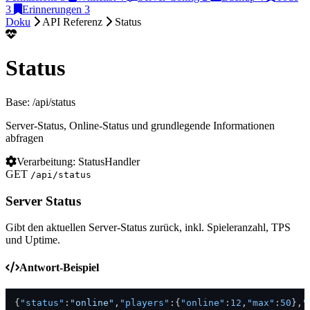
3
Erinnerungen
3
Doku
API Referenz
Status
Status
Base: /api/status
Server-Status, Online-Status und grundlegende Informationen
abfragen
Verarbeitung: StatusHandler
GET
/api/status
Server Status
Gibt den aktuellen Server-Status zurück, inkl. Spieleranzahl, TPS
und Uptime.
Antwort-Beispiel
{
"status"
:
"online"
,
"players"
:
{
"online"
:
12
,
"max"
:
50
}
,
"