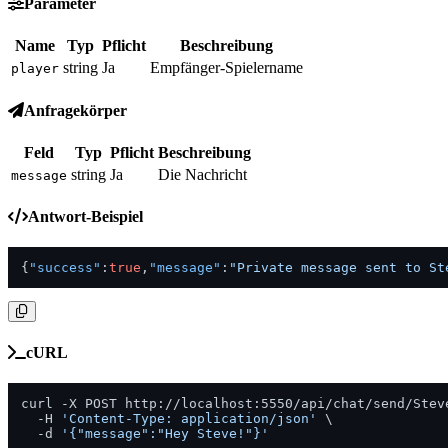
Parameter
Name
Typ
Pflicht
Beschreibung
string
Ja
Empfänger-Spielername
player
Anfragekörper
Feld
Typ
Pflicht
Beschreibung
string
Ja
Die Nachricht
message
Antwort-Beispiel
{
"success"
:
true
,
"message"
:
"Private message sent to St
cURL
curl -X POST http://localhost:5550/api/chat/send/Steve
  -H 
'Content-Type: application/json'
 \

  -d 
'{"message":"Hey Steve!"}'