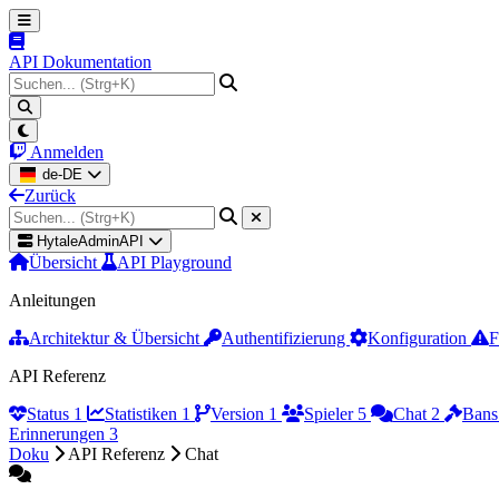
API Dokumentation
Anmelden
de-DE
Zurück
HytaleAdminAPI
Übersicht
API Playground
Anleitungen
Architektur & Übersicht
Authentifizierung
Konfiguration
F
API Referenz
Status
1
Statistiken
1
Version
1
Spieler
5
Chat
2
Ban
Erinnerungen
3
Doku
API Referenz
Chat