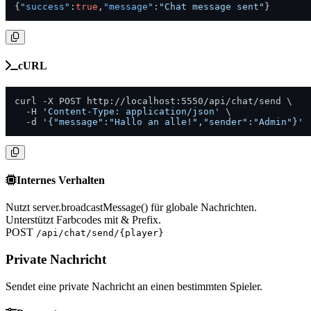
{
"success"
:
true
,
"message"
:
"Chat message sent"
}
cURL
curl -X POST http://localhost:5550/api/chat/send \

  -H 
'Content-Type: application/json'
 \

  -d 
'{"message":"Hallo an alle!","sender":"Admin"}'
Internes Verhalten
Nutzt server.broadcastMessage() für globale Nachrichten.
Unterstützt Farbcodes mit & Prefix.
POST
/api/chat/send/{player}
Private Nachricht
Sendet eine private Nachricht an einen bestimmten Spieler.