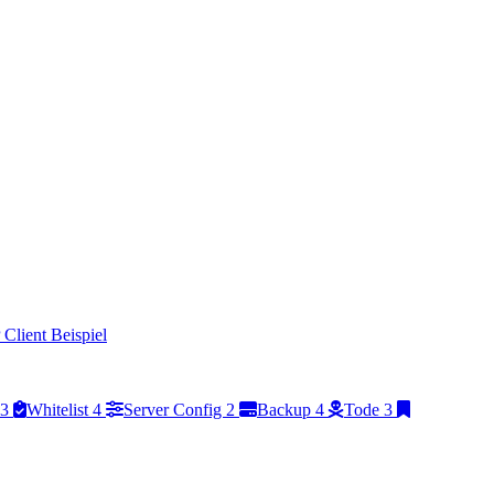
Client Beispiel
3
Whitelist
4
Server Config
2
Backup
4
Tode
3