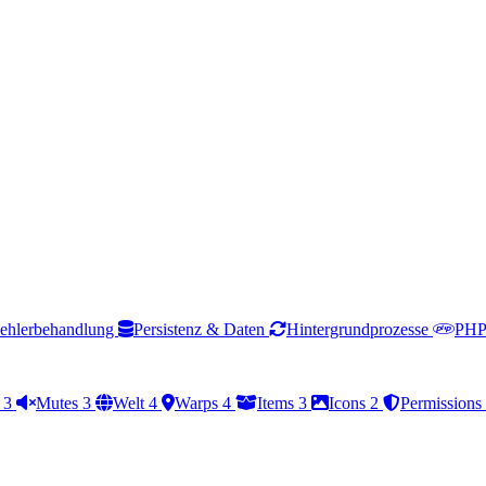
ehlerbehandlung
Persistenz & Daten
Hintergrundprozesse
PHP 
s
3
Mutes
3
Welt
4
Warps
4
Items
3
Icons
2
Permissions