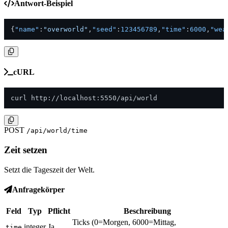
Antwort-Beispiel
{
"name"
:
"overworld"
,
"seed"
:
123456789
,
"time"
:
6000
,
"wea
cURL
curl http://localhost:5550/api/world
POST
/api/world/time
Zeit setzen
Setzt die Tageszeit der Welt.
Anfragekörper
Feld
Typ
Pflicht
Beschreibung
Ticks (0=Morgen, 6000=Mittag,
integer
Ja
time