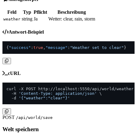
Feld
Typ
Pflicht
Beschreibung
string
Ja
Wetter: clear, rain, storm
weather
Antwort-Beispiel
{
"success"
:
true
,
"message"
:
"Weather set to clear"
}
cURL
curl -X POST http://localhost:5550/api/world/weather \
  -H 
'Content-Type: application/json'
 \

  -d 
'{"weather":"clear"}'
POST
/api/world/save
Welt speichern