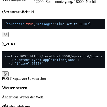
12000=Sonnenuntergang, 18000=Nacht)
Antwort-Beispiel
{
"success"
:
true
,
"message"
:
"Time set to 6000"
}
cURL
curl -X POST http://localhost:5550/api/world/time \

  -H 
'Content-Type: application/json'
 \

  -d 
'{"time":6000}'
POST
/api/world/weather
Wetter setzen
Ändert das Wetter der Welt.
Anfragekörper