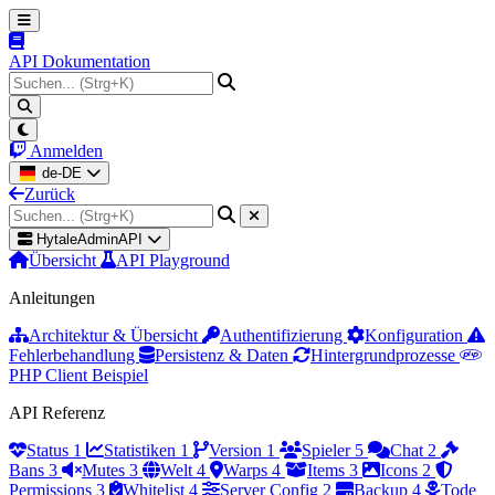
API Dokumentation
Anmelden
de-DE
Zurück
HytaleAdminAPI
Übersicht
API Playground
Anleitungen
Architektur & Übersicht
Authentifizierung
Konfiguration
Fehlerbehandlung
Persistenz & Daten
Hintergrundprozesse
PHP Client Beispiel
API Referenz
Status
1
Statistiken
1
Version
1
Spieler
5
Chat
2
Bans
3
Mutes
3
Welt
4
Warps
4
Items
3
Icons
2
Permissions
3
Whitelist
4
Server Config
2
Backup
4
Tode