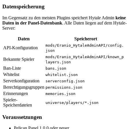
Datenspeicherung
Im Gegensatz zu den meisten Plugins speichert Hytale Admin
keine
Daten in der Panel-Datenbank
. Alle Daten liegen auf dem Hytale-
Server:
Daten
Speicherort
mods/Eranio_HytaleAdminAPI/config.
API-Konfiguration
json
mods/Eranio_HytaleAdminAPI/known_p
Bekannte Spieler
layers.json
Ban-Liste
bans.json
Whitelist
whitelist.json
Serverkonfiguration
serverconfig.json
Berechtigungsgruppen
permissions.json
Erinnerungen
memories.json
Spieler-
universe/players/*.json
Speicherdateien
Voraussetzungen
Pelican Panel 1.0.0 oder neuer