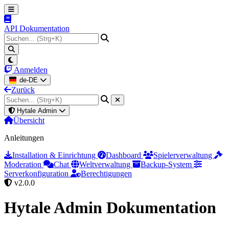
API Dokumentation
Anmelden
de-DE
Zurück
Hytale Admin
Übersicht
Anleitungen
Installation & Einrichtung
Dashboard
Spielerverwaltung
Moderation
Chat
Weltverwaltung
Backup-System
Serverkonfiguration
Berechtigungen
v2.0.0
Hytale Admin
Dokumentation