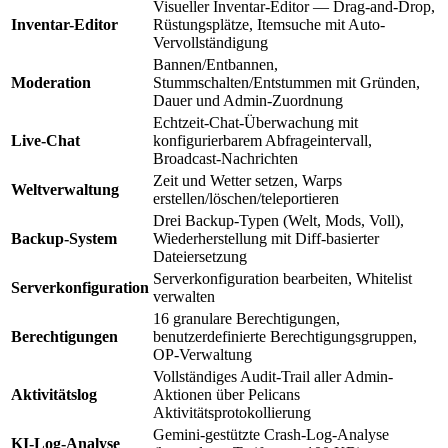
Visueller Inventar-Editor — Drag-and-Drop,
Inventar-Editor
Rüstungsplätze, Itemsuche mit Auto-
Vervollständigung
Bannen/Entbannen,
Moderation
Stummschalten/Entstummen mit Gründen,
Dauer und Admin-Zuordnung
Echtzeit-Chat-Überwachung mit
Live-Chat
konfigurierbarem Abfrageintervall,
Broadcast-Nachrichten
Zeit und Wetter setzen, Warps
Weltverwaltung
erstellen/löschen/teleportieren
Drei Backup-Typen (Welt, Mods, Voll),
Backup-System
Wiederherstellung mit Diff-basierter
Dateiersetzung
Serverkonfiguration bearbeiten, Whitelist
Serverkonfiguration
verwalten
16 granulare Berechtigungen,
Berechtigungen
benutzerdefinierte Berechtigungsgruppen,
OP-Verwaltung
Vollständiges Audit-Trail aller Admin-
Aktivitätslog
Aktionen über Pelicans
Aktivitätsprotokollierung
Gemini-gestützte Crash-Log-Analyse
KI-Log-Analyse