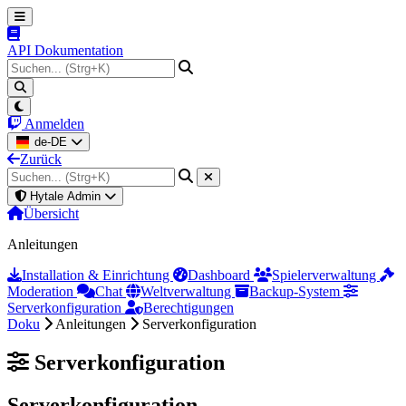
API Dokumentation
Anmelden
de-DE
Zurück
Hytale Admin
Übersicht
Anleitungen
Installation & Einrichtung
Dashboard
Spielerverwaltung
Moderation
Chat
Weltverwaltung
Backup-System
Serverkonfiguration
Berechtigungen
Doku
Anleitungen
Serverkonfiguration
Serverkonfiguration
Serverkonfiguration