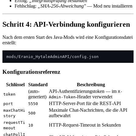
Erfolg:
„Integritätsprüfung bestanden"
Fehlschlag:
„SHA-256-Abweichung"
— Mod neu installieren
Schritt 4: API-Verbindung konfigurieren
Nach dem ersten Start des Java-Mods wird eine Konfigurationsdatei
erstellt:
Konfigurationsreferenz
Schlüssel
Standard
Beschreibung
(auto-
API-Authentifizierungstoken — im
X-
token
generiert)
-Header verwendet
Admin-Token
HTTP-Server-Port für die REST-API
port
5550
Maximale Chat-Nachrichten, die die API
maxChatHi
500
aufbewahrt
story
requestTi
HTTP-Request-Timeout in Sekunden
10
meout
chatPollI