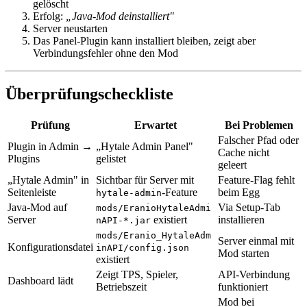
gelöscht
Erfolg:
„Java-Mod deinstalliert"
Server neustarten
Das Panel-Plugin kann installiert bleiben, zeigt aber
Verbindungsfehler ohne den Mod
Überprüfungscheckliste
Prüfung
Erwartet
Bei Problemen
Falscher Pfad oder
Plugin in Admin →
„Hytale Admin Panel"
Cache nicht
Plugins
gelistet
geleert
„Hytale Admin" in
Sichtbar für Server mit
Feature-Flag fehlt
Seitenleiste
-Feature
beim Egg
hytale-admin
Java-Mod auf
Via Setup-Tab
mods/EranioHytaleAdmi
Server
existiert
installieren
nAPI-*.jar
mods/Eranio_HytaleAdm
Server einmal mit
Konfigurationsdatei
inAPI/config.json
Mod starten
existiert
Zeigt TPS, Spieler,
API-Verbindung
Dashboard lädt
Betriebszeit
funktioniert
Mod bei