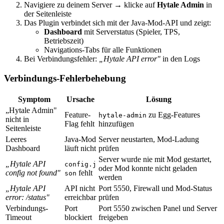
Navigiere zu deinem Server → klicke auf
Hytale Admin
in
der Seitenleiste
Das Plugin verbindet sich mit der Java-Mod-API und zeigt:
Dashboard
mit Serverstatus (Spieler, TPS,
Betriebszeit)
Navigations-Tabs für alle Funktionen
Bei Verbindungsfehler:
„Hytale API error"
in den Logs
Verbindungs-Fehlerbehebung
Symptom
Ursache
Lösung
„Hytale Admin"
Feature-
zu Egg-Features
hytale-admin
nicht in
Flag fehlt
hinzufügen
Seitenleiste
Leeres
Java-Mod
Server neustarten, Mod-Ladung
Dashboard
läuft nicht
prüfen
Server wurde nie mit Mod gestartet,
„Hytale API
config.j
oder Mod konnte nicht geladen
config not found"
fehlt
son
werden
„Hytale API
API nicht
Port 5550, Firewall und Mod-Status
error: /status"
erreichbar
prüfen
Verbindungs-
Port
Port 5550 zwischen Panel und Server
Timeout
blockiert
freigeben