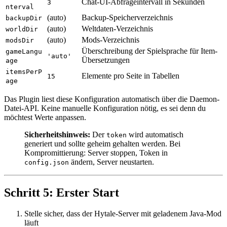
Chat-UI-Abfrageintervall in Sekunden
3
nterval
(auto)
Backup-Speicherverzeichnis
backupDir
(auto)
Weltdaten-Verzeichnis
worldDir
(auto)
Mods-Verzeichnis
modsDir
Überschreibung der Spielsprache für Item-
gameLangu
'auto'
Übersetzungen
age
itemsPerP
Elemente pro Seite in Tabellen
15
age
Das Plugin liest diese Konfiguration automatisch über die Daemon-
Datei-API. Keine manuelle Konfiguration nötig, es sei denn du
möchtest Werte anpassen.
Sicherheitshinweis:
Der
wird automatisch
token
generiert und sollte geheim gehalten werden. Bei
Kompromittierung: Server stoppen, Token in
ändern, Server neustarten.
config.json
Schritt 5: Erster Start
Stelle sicher, dass der Hytale-Server mit geladenem Java-Mod
läuft