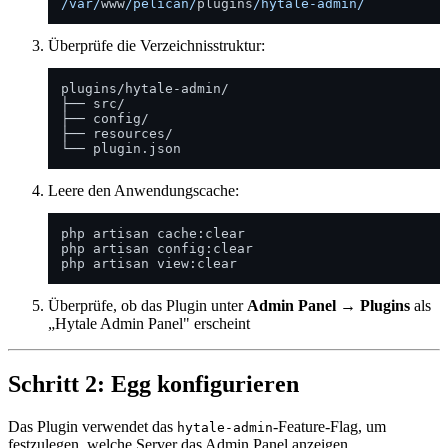
/var/
www
/pelican/
plugins
/hytale-admin/
Überprüfe die Verzeichnisstruktur:
plugins/hytale-admin/

├── src/

├── config/

├── resources/

Leere den Anwendungscache:
php artisan cache:clear

php artisan config:clear

Überprüfe, ob das Plugin unter
Admin Panel → Plugins
als
„Hytale Admin Panel" erscheint
Schritt 2: Egg konfigurieren
Das Plugin verwendet das
-Feature-Flag, um
hytale-admin
festzulegen, welche Server das Admin Panel anzeigen.