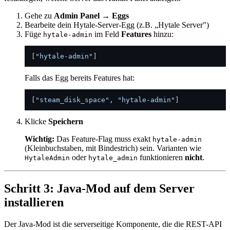
Gehe zu
Admin Panel → Eggs
Bearbeite dein Hytale-Server-Egg (z.B. „Hytale Server")
Füge
im Feld
Features
hinzu:
hytale-admin
[
"hytale-admin"
]
Falls das Egg bereits Features hat:
[
"steam_disk_space"
,
"hytale-admin"
]
Klicke
Speichern
Wichtig:
Das Feature-Flag muss exakt
hytale-admin
(Kleinbuchstaben, mit Bindestrich) sein. Varianten wie
oder
funktionieren
nicht
.
HytaleAdmin
hytale_admin
Schritt 3: Java-Mod auf dem Server
installieren
Der Java-Mod ist die serverseitige Komponente, die die REST-API