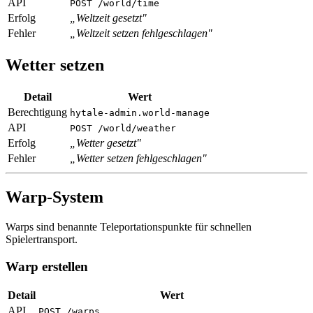
API
POST /world/time
Erfolg
„Weltzeit gesetzt"
Fehler
„Weltzeit setzen fehlgeschlagen"
Wetter setzen
Detail
Wert
Berechtigung
hytale-admin.world-manage
API
POST /world/weather
Erfolg
„Wetter gesetzt"
Fehler
„Wetter setzen fehlgeschlagen"
Warp-System
Warps sind benannte Teleportationspunkte für schnellen
Spielertransport.
Warp erstellen
Detail
Wert
API
POST /warps