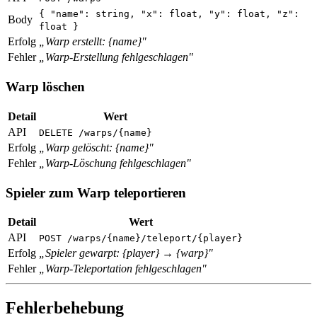
{ "name": string, "x": float, "y": float, "z":
Body
float }
Erfolg
„Warp erstellt: {name}"
Fehler
„Warp-Erstellung fehlgeschlagen"
Warp löschen
Detail
Wert
API
DELETE /warps/{name}
Erfolg
„Warp gelöscht: {name}"
Fehler
„Warp-Löschung fehlgeschlagen"
Spieler zum Warp teleportieren
Detail
Wert
API
POST /warps/{name}/teleport/{player}
Erfolg
„Spieler gewarpt: {player} → {warp}"
Fehler
„Warp-Teleportation fehlgeschlagen"
Fehlerbehebung