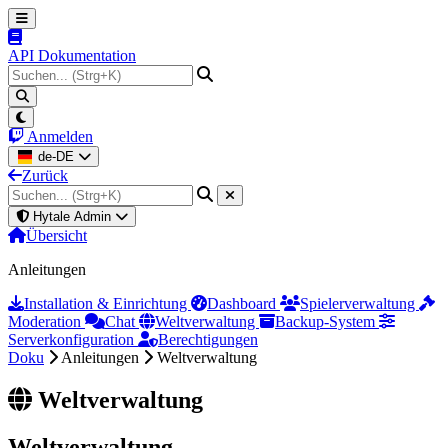
API Dokumentation
Anmelden
de-DE
Zurück
Hytale Admin
Übersicht
Anleitungen
Installation & Einrichtung
Dashboard
Spielerverwaltung
Moderation
Chat
Weltverwaltung
Backup-System
Serverkonfiguration
Berechtigungen
Doku
Anleitungen
Weltverwaltung
Weltverwaltung
Weltverwaltung