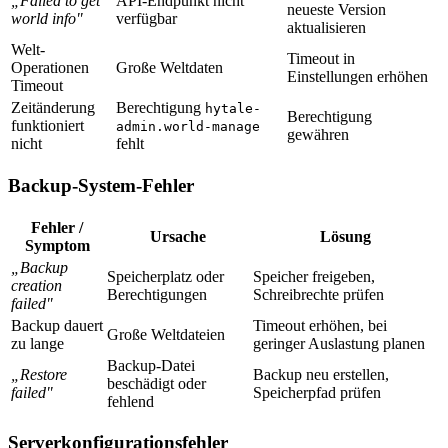
„Failed to get
API-Endpunkt nicht
neueste Version
world info"
verfügbar
aktualisieren
Welt-
Timeout in
Operationen
Große Weltdaten
Einstellungen erhöhen
Timeout
Zeitänderung
Berechtigung
hytale-
Berechtigung
funktioniert
admin.world-manage
gewähren
nicht
fehlt
Backup-System-Fehler
Fehler /
Ursache
Lösung
Symptom
„Backup
Speicherplatz oder
Speicher freigeben,
creation
Berechtigungen
Schreibrechte prüfen
failed"
Backup dauert
Timeout erhöhen, bei
Große Weltdateien
zu lange
geringer Auslastung planen
Backup-Datei
„Restore
Backup neu erstellen,
beschädigt oder
failed"
Speicherpfad prüfen
fehlend
Serverkonfigurationsfehler