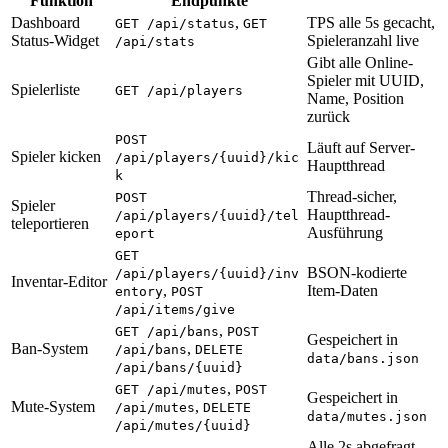
Funktion
Endpunkte
Dashboard
,
TPS alle 5s gecacht,
GET /api/status
GET
Status-Widget
Spieleranzahl live
/api/stats
Gibt alle Online-
Spieler mit UUID,
Spielerliste
GET /api/players
Name, Position
zurück
POST
Läuft auf Server-
Spieler kicken
/api/players/{uuid}/kic
Hauptthread
k
Thread-sicher,
POST
Spieler
Hauptthread-
/api/players/{uuid}/tel
teleportieren
Ausführung
eport
GET
BSON-kodierte
/api/players/{uuid}/inv
Inventar-Editor
,
Item-Daten
entory
POST
/api/items/give
,
GET /api/bans
POST
Gespeichert in
Ban-System
,
/api/bans
DELETE
data/bans.json
/api/bans/{uuid}
,
GET /api/mutes
POST
Gespeichert in
Mute-System
,
/api/mutes
DELETE
data/mutes.json
/api/mutes/{uuid}
Alle 2s abgefragt