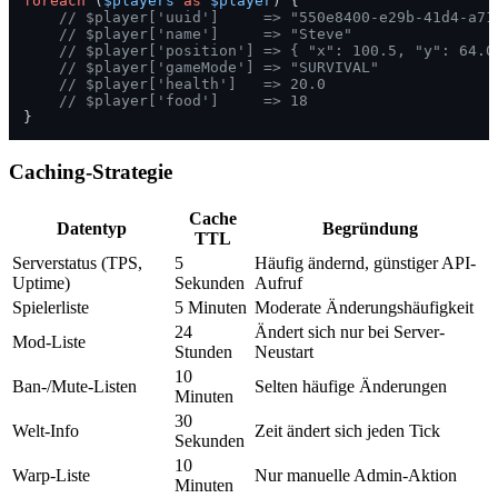
foreach
 (
$players
as
$player
) {

// $player['uuid']     => "550e8400-e29b-41d4-a71
// $player['name']     => "Steve"
// $player['position'] => { "x": 100.5, "y": 64.0
// $player['gameMode'] => "SURVIVAL"
// $player['health']   => 20.0
// $player['food']     => 18
Caching-Strategie
Cache
Datentyp
Begründung
TTL
Serverstatus (TPS,
5
Häufig ändernd, günstiger API-
Uptime)
Sekunden
Aufruf
Spielerliste
5 Minuten
Moderate Änderungshäufigkeit
24
Ändert sich nur bei Server-
Mod-Liste
Stunden
Neustart
10
Ban-/Mute-Listen
Selten häufige Änderungen
Minuten
30
Welt-Info
Zeit ändert sich jeden Tick
Sekunden
10
Warp-Liste
Nur manuelle Admin-Aktion
Minuten