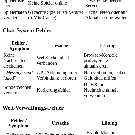
Spielerliste
Erwartet bei leerem
Keine Spieler online
leer
Server
Spielerdaten
Gecachte Spielerliste veraltet
Cache leeren oder auf
veraltet
(5-Min-Cache)
Aktualisierung warten
Chat-System-Fehler
Fehler /
Ursache
Lösung
Symptom
Keine
Browser-Konsole
WebSocket nicht
Nachrichten
prüfen, Seite
verbunden
erscheinen
aktualisieren
„Message send
API-Ablehnung oder
Neu verbinden, Token-
failed"
Verbindung verloren
Gültigkeit prüfen
UTF-8 im
Sonderzeichen
Kodierungsfehler
Nachrichteninhalt
verzerrt
verwenden
Welt-Verwaltungs-Fehler
Fehler /
Ursache
Lösung
Symptom
Hytale-Mod auf