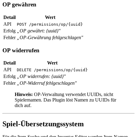
OP gewähren
Detail
Wert
API
POST /permissions/op/{uuid}
Erfolg
„OP gewährt: {uuid}"
Fehler
„OP-Gewährung fehlgeschlagen"
OP widerrufen
Detail
Wert
API
DELETE /permissions/op/{uuid}
Erfolg
„OP widerrufen: {uuid}"
Fehler
„OP-Widerruf fehlgeschlagen"
Hinweis:
OP-Verwaltung verwendet UUIDs, nicht
Spielernamen. Das Plugin löst Namen zu UUIDs für
dich auf.
Spiel-Übersetzungssystem
Für die Item-Suche und den Inventar-Editor werden Item-Namen