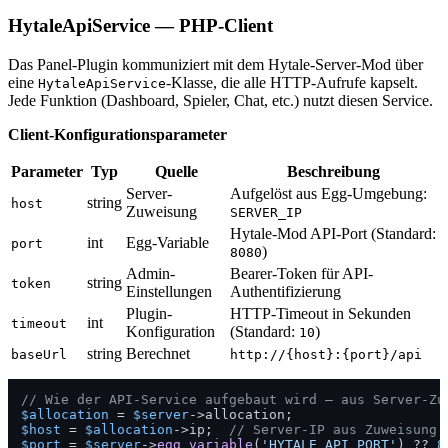
HytaleApiService — PHP-Client
Das Panel-Plugin kommuniziert mit dem Hytale-Server-Mod über
eine
-Klasse, die alle HTTP-Aufrufe kapselt.
HytaleApiService
Jede Funktion (Dashboard, Spieler, Chat, etc.) nutzt diesen Service.
Client-Konfigurationsparameter
Parameter
Typ
Quelle
Beschreibung
Server-
Aufgelöst aus Egg-Umgebung:
string
host
Zuweisung
SERVER_IP
Hytale-Mod API-Port (Standard:
int
Egg-Variable
port
)
8080
Admin-
Bearer-Token für API-
string
token
Einstellungen
Authentifizierung
Plugin-
HTTP-Timeout in Sekunden
int
timeout
Konfiguration
(Standard:
)
10
string
Berechnet
baseUrl
http://{host}:{port}/api
// Wie der API-Service aufgebaut wird — aus Server-Zu
$allocation
 = 
$server
$host
 = 
$allocation
->ip;  
// Server-IP aus Zuweisung
$port
 = 
$server
->
egg_variable
(
'HYTALE_API_PORT'
) ?? 
8