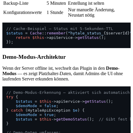
Backup-Liste
5 Minuten
Erstellung ist selten
Nur manuelle Änderung,
Konfigurationswerte
1 Stunde
Neustart nötig
// Cache-Beispiel — Status mit 5-Sekunden-TTL
$status
 = 
Cache
::
remember
(
"hytale_status_
{$serverId}
"
return
$this
->apiService->
getStatus
();

Demo-Modus-Architektur
Wenn der Server offline ist, wechselt das Plugin in den
Demo-
Modus
— es zeigt Platzhalter-Daten, damit Admins die UI ohne
laufenden Server erkunden können.
// Demo-Modus-Erkennung — aktiviert sich automatisch 
try
 {

$status
 = 
$this
->apiService->
getStatus
();

$demoMode
 = 
false
;

} 
catch
 (HytaleApiException 
$e
) {

$demoMode
 = 
true
;

$status
 = 
$this
->
getDemoStatus
();  
// Gibt fest k
}

// Demo-Daten umfassen: