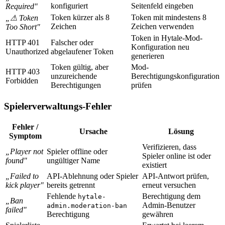
konfiguriert
Seitenfeld eingeben
Required"
Token kürzer als 8
Token mit mindestens 8
„⚠ Token
Zeichen
Zeichen verwenden
Too Short"
Token in Hytale-Mod-
HTTP 401
Falscher oder
Konfiguration neu
Unauthorized
abgelaufener Token
generieren
Token gültig, aber
Mod-
HTTP 403
unzureichende
Berechtigungskonfiguration
Forbidden
Berechtigungen
prüfen
Spielerverwaltungs-Fehler
Fehler /
Ursache
Lösung
Symptom
Verifizieren, dass
„Player not
Spieler offline oder
Spieler online ist oder
found"
ungültiger Name
existiert
„Failed to
API-Ablehnung oder Spieler
API-Antwort prüfen,
kick player"
bereits getrennt
erneut versuchen
Fehlende
Berechtigung dem
hytale-
„Ban
Admin-Benutzer
admin.moderation-ban
failed"
Berechtigung
gewähren