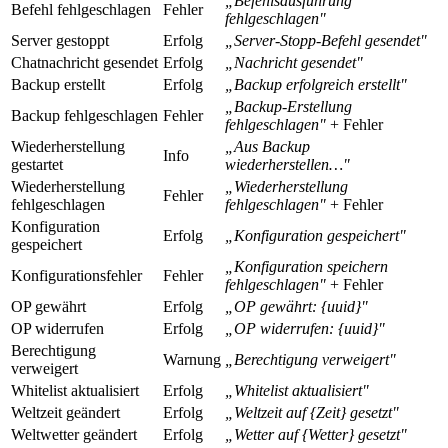
„Befehlsausführung
Befehl fehlgeschlagen
Fehler
fehlgeschlagen"
Server gestoppt
Erfolg
„Server-Stopp-Befehl gesendet"
Chatnachricht gesendet
Erfolg
„Nachricht gesendet"
Backup erstellt
Erfolg
„Backup erfolgreich erstellt"
„Backup-Erstellung
Backup fehlgeschlagen
Fehler
fehlgeschlagen"
+ Fehler
Wiederherstellung
„Aus Backup
Info
gestartet
wiederherstellen…"
Wiederherstellung
„Wiederherstellung
Fehler
fehlgeschlagen
fehlgeschlagen"
+ Fehler
Konfiguration
Erfolg
„Konfiguration gespeichert"
gespeichert
„Konfiguration speichern
Konfigurationsfehler
Fehler
fehlgeschlagen"
+ Fehler
OP gewährt
Erfolg
„OP gewährt: {uuid}"
OP widerrufen
Erfolg
„OP widerrufen: {uuid}"
Berechtigung
Warnung
„Berechtigung verweigert"
verweigert
Whitelist aktualisiert
Erfolg
„Whitelist aktualisiert"
Weltzeit geändert
Erfolg
„Weltzeit auf {Zeit} gesetzt"
Weltwetter geändert
Erfolg
„Wetter auf {Wetter} gesetzt"