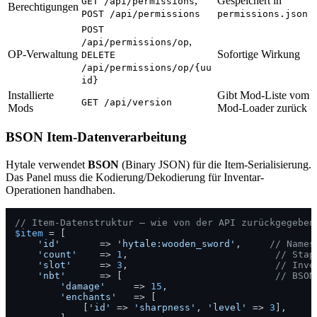
,
Gespeichert in
GET /api/permissions
Berechtigungen
POST /api/permissions
permissions.json
POST
,
/api/permissions/op
OP-Verwaltung
Sofortige Wirkung
DELETE
/api/permissions/op/{uu
id}
Installierte
Gibt Mod-Liste vom
GET /api/version
Mods
Mod-Loader zurück
BSON Item-Datenverarbeitung
Hytale verwendet
BSON
(Binary JSON) für die Item-Serialisierung.
Das Panel muss die Kodierung/Dekodierung für Inventar-
Operationen handhaben.
// Item-Datenstruktur — wie von der API zurückgegeben
$item
 = [

'id'
       => 
'hytale:wooden_sword'
,     
// Names
'count'
    => 
1
,                          
// Stap
'slot'
     => 
3
,                          
// Inve
'nbt'
      => [                           
// BSON
'damage'
     => 
15
,

'enchants'
   => [

            [
'id'
 => 
'sharpness'
, 
'level'
 => 
3
],
