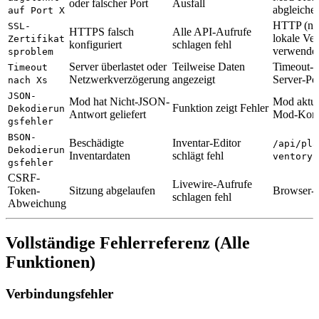
oder falscher Port
Ausfall
abgleiche
auf Port X
HTTP (ni
SSL-
HTTPS falsch
Alle API-Aufrufe
lokale Ve
Zertifikat
konfiguriert
schlagen fehl
verwende
sproblem
Server überlastet oder
Teilweise Daten
Timeout-W
Timeout
Netzwerkverzögerung
angezeigt
Server-Pe
nach Xs
JSON-
Mod hat Nicht-JSON-
Mod aktual
Funktion zeigt Fehler
Dekodierun
Antwort geliefert
Mod-Konfl
gsfehler
BSON-
Beschädigte
Inventar-Editor
/api/pla
Dekodierun
Inventardaten
schlägt fehl
d
ventory
gsfehler
CSRF-
Livewire-Aufrufe
Token-
Sitzung abgelaufen
Browser-S
schlagen fehl
Abweichung
Vollständige Fehlerreferenz (Alle
Funktionen)
Verbindungsfehler