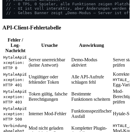
// - 0 TPS, 0 Spieler, alle Funktionen zeigen Platzha
// - UI ist voll interaktiv, aber Änderungen werden n
// - Gelbes Banner zeigt „Demo-Modus — Server ist off
API-Client-Fehlertabelle
Fehler /
Log-
Ursache
Auswirkung
Nachricht
HytaleApiE
Server unerreichbar
Demo-Modus
Server sta
xception:
(keine Antwort)
aktiviert
prüfen
HTTP 0
Korrektes
HytaleApiE
Ungültiger oder
Alle API-Aufrufe
xception:
HYTALE_A
fehlender Token
schlagen fehl
Egg-Varia
HTTP 401
Mod-
HytaleApiE
Token gültig, falsche
Bestimmte
Berechtig
xception:
Berechtigungen
Funktionen scheitern
prüfen
HTTP 403
HytaleApiE
Funktionsspezifischer
Interner Mod-Fehler
Hytale-Se
xception:
Ausfall
HTTP 500
Verbindung
HYTALE_A
Mod nicht geladen
Kompletter Plugin-
Mod-Konf
abgelehnt