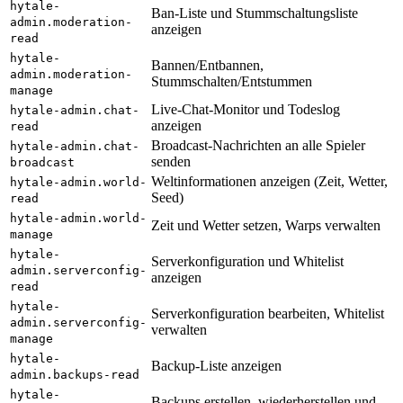
hytale-
Ban-Liste und Stummschaltungsliste
admin.moderation-
anzeigen
read
hytale-
Bannen/Entbannen,
admin.moderation-
Stummschalten/Entstummen
manage
Live-Chat-Monitor und Todeslog
hytale-admin.chat-
anzeigen
read
Broadcast-Nachrichten an alle Spieler
hytale-admin.chat-
senden
broadcast
Weltinformationen anzeigen (Zeit, Wetter,
hytale-admin.world-
Seed)
read
hytale-admin.world-
Zeit und Wetter setzen, Warps verwalten
manage
hytale-
Serverkonfiguration und Whitelist
admin.serverconfig-
anzeigen
read
hytale-
Serverkonfiguration bearbeiten, Whitelist
admin.serverconfig-
verwalten
manage
hytale-
Backup-Liste anzeigen
admin.backups-read
hytale-
Backups erstellen, wiederherstellen und