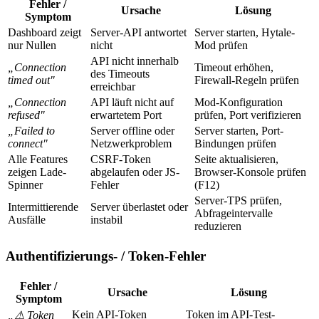
Fehler /
Ursache
Lösung
Symptom
Dashboard zeigt
Server-API antwortet
Server starten, Hytale-
nur Nullen
nicht
Mod prüfen
API nicht innerhalb
„Connection
Timeout erhöhen,
des Timeouts
timed out"
Firewall-Regeln prüfen
erreichbar
„Connection
API läuft nicht auf
Mod-Konfiguration
refused"
erwartetem Port
prüfen, Port verifizieren
„Failed to
Server offline oder
Server starten, Port-
connect"
Netzwerkproblem
Bindungen prüfen
Alle Features
CSRF-Token
Seite aktualisieren,
zeigen Lade-
abgelaufen oder JS-
Browser-Konsole prüfen
Spinner
Fehler
(F12)
Server-TPS prüfen,
Intermittierende
Server überlastet oder
Abfrageintervalle
Ausfälle
instabil
reduzieren
Authentifizierungs- / Token-Fehler
Fehler /
Ursache
Lösung
Symptom
Kein API-Token
Token im API-Test-
„⚠ Token