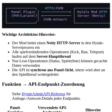
┌──────────────┐    
HTTP
/
JSON
     ┌─────────────────┐
│  
Panel
Plugin
 │ ──────────────> │ 
Hytale
Mod
HTTP
  
│  (
PHP
/
Laravel
)│ <────────────── │ 
Server
 (
Netty
)   
│               │  
JSON
-
Antwort
   │                  
Wichtige Architektur-Hinweise:
Der Mod bettet einen
Netty HTTP-Server
in den Hytale-
Serverprozess ein
Alle spielverändernden Operationen (Kick, Ban, Teleport)
laufen auf dem
Server-Hauptthread
Nur-Lese-Operationen (Status, Spielerliste) können gecachte
Daten verwenden
Die API ist
synchron aus Panel-Sicht
, intern wird aber an
den Spielthread weitergeleitet
Funktion → API-Endpunkt-Zuordnung
Siehe
HytaleAdminAPI-Referenz
für
Anfrage-/Antwort-Details jedes Endpunkts.
Panel-
Verwendete API-
Hinweise