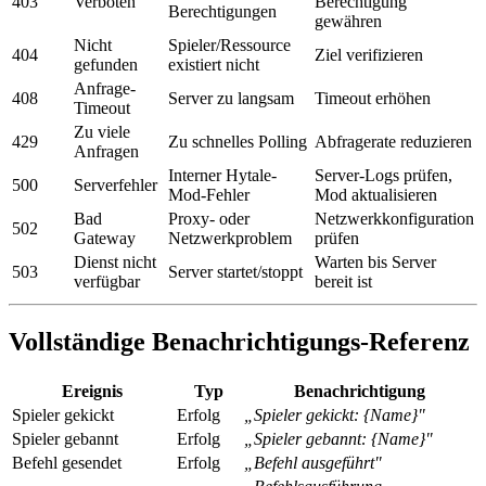
403
Verboten
Berechtigung
Berechtigungen
gewähren
Nicht
Spieler/Ressource
404
Ziel verifizieren
gefunden
existiert nicht
Anfrage-
408
Server zu langsam
Timeout erhöhen
Timeout
Zu viele
429
Zu schnelles Polling
Abfragerate reduzieren
Anfragen
Interner Hytale-
Server-Logs prüfen,
500
Serverfehler
Mod-Fehler
Mod aktualisieren
Bad
Proxy- oder
Netzwerkkonfiguration
502
Gateway
Netzwerkproblem
prüfen
Dienst nicht
Warten bis Server
503
Server startet/stoppt
verfügbar
bereit ist
Vollständige Benachrichtigungs-Referenz
Ereignis
Typ
Benachrichtigung
Spieler gekickt
Erfolg
„Spieler gekickt: {Name}"
Spieler gebannt
Erfolg
„Spieler gebannt: {Name}"
Befehl gesendet
Erfolg
„Befehl ausgeführt"