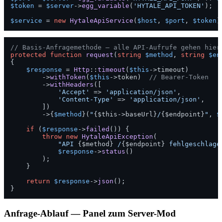
$token
 = 
$server
->
egg_variable
(
'HYTALE_API_TOKEN'
);

$service
 = 
new
HytaleApiService
(
$host
, 
$port
, 
$token
// Basis-Anfragemethode — alle API-Aufrufe gehen hier
protected
function
request
(
string
$method
, 
string
$en
{

$response
 = 
Http
::
timeout
(
$this
->timeout)

        ->
withToken
(
$this
->token)  
// Bearer-Token
        ->
withHeaders
([

'Accept'
 => 
'application/json'
,

'Content-Type'
 => 
'application/json'
,

        ])

        ->{
$method
}(
"
{$this->baseUrl}
/
{$endpoint}
"
, 
$
if
 (
$response
->
failed
()) {

throw
new
HytaleApiException
(

"API 
{$method}
 /
{$endpoint}
 fehlgeschlage
$response
->
status
()

        );

    }

return
$response
->
json
();

Anfrage-Ablauf — Panel zum Server-Mod