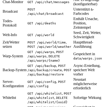
Chat-Monitor
GET /api/chat/messages
(konfigurierbar)
Unterstützt
-
POST
&
Broadcast
Farbcodes
/api/chat/broadcast
Enthält Ursache,
Todes-
Position,
GET /api/deaths
Protokoll
Zeitstempel
Seed, Zeit, Wetter,
Welt-Info
GET /api/world
Schwierigkeit
Zeit/Wetter
,
Hauptthread-
POST /api/world/time
setzen
Ausführung
POST /api/world/weather
,
GET /api/warps
POST
Gespeichert in
Warp-System
,
/api/warps
DELETE
data/warps.json
/api/warps/{name}
,
Async-Erstellung,
GET /api/backup
POST
Backup-System
,
speichert Welt
/api/backup/create
POST
vorher
/api/backup/restore
Neustart
Server-
,
GET /api/config
POST
möglicherweise
Konfiguration
/api/config
erforderlich
,
GET /api/whitelist
POST
Whitelist
,
Sofortige Wirkung
/api/whitelist
DELETE
/api/whitelist/{uuid}