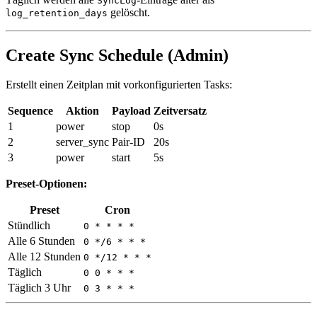
SyncLog
gelöscht.
log_retention_days
Create Sync Schedule (Admin)
Erstellt einen Zeitplan mit vorkonfigurierten Tasks:
Sequence
Aktion
Payload
Zeitversatz
1
power
stop
0s
2
server_sync
Pair-ID
20s
3
power
start
5s
Preset-Optionen:
Preset
Cron
Stündlich
0 * * * *
Alle 6 Stunden
0 */6 * * *
Alle 12 Stunden
0 */12 * * *
Täglich
0 0 * * *
Täglich 3 Uhr
0 3 * * *