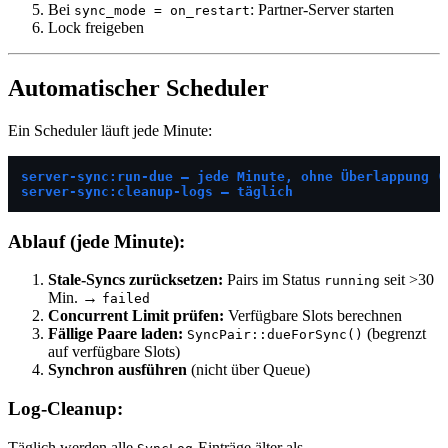
Bei
: Partner-Server starten
sync_mode = on_restart
Lock freigeben
Automatischer Scheduler
Ein Scheduler läuft jede Minute:
server-sync:run-due — jede Minute, ohne Überlappung (
server-sync:cleanup-logs — täglich
Ablauf (jede Minute):
Stale-Syncs zurücksetzen:
Pairs im Status
seit >30
running
Min. →
failed
Concurrent Limit prüfen:
Verfügbare Slots berechnen
Fällige Paare laden:
(begrenzt
SyncPair::dueForSync()
auf verfügbare Slots)
Synchron ausführen
(nicht über Queue)
Log-Cleanup:
Täglich werden alle
-Einträge älter als